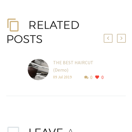
RELATED
POSTS
THE BEST HAIRCUT
(Demo)
0
0
Lorem Ipsum. Proin
09 Jul 2019
gravida nibh vel velit
auctor aliquet. Aenean
sollicitudin, lorem quis
bibendum auctor, nisi elit
consequat ipsum, nec
sagittis sem