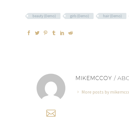
beauty (Demo)
girls (Demo)
hair (Demo)
MIKEMCCOY
/ AB
More posts by mikemcc