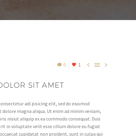



0
1
DOLOR SIT AMET
onsectetur adi pisicing elit, sed do eiusmod
et dolore magna aliqua. Ut enim ad minim veniam,
oris nisiut aliquip ex ea commodo consequat. Duis
rit in voluptate velit esse cillum dolore eu fugiat
 occaecat cupidatat non proident, sunt in culpa qui