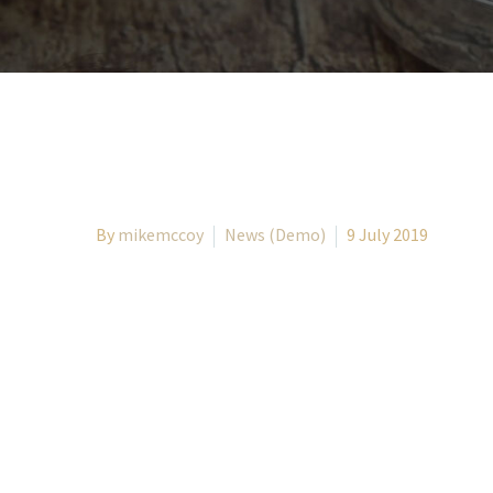
By
mikemccoy
News (Demo)
9 July 2019