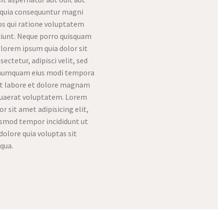
d quia consequuntur magni
os qui ratione voluptatem
ciunt. Neque porro quisquam
olorem ipsum quia dolor sit
ectetur, adipisci velit, sed
 numquam eius modi tempora
ut labore et dolore magnam
uaerat voluptatem. Lorem
r sit amet adipisicing elit,
usmod tempor incididunt ut
dolore quia voluptas sit
qua.