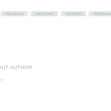
news (Demo)
salon (Demo)
sun (Demo)
white (Demo
OUT AUTHOR
oy