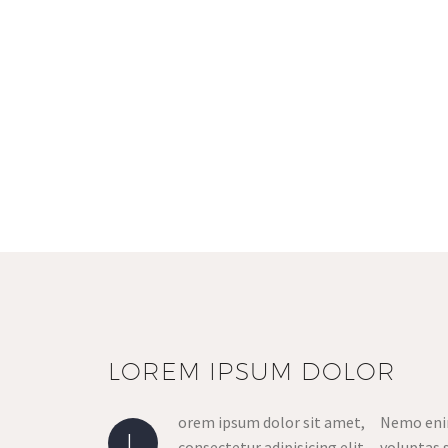
LOREM IPSUM DOLOR
orem ipsum dolor sit amet,
Nemo eni
L
consectetur adipisicing elit
voluptas s