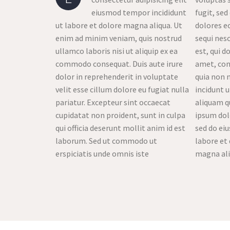
eiusmod tempor incididunt
fugit, se
ut labore et dolore magna aliqua. Ut
dolores e
enim ad minim veniam, quis nostrud
sequi nes
ullamco laboris nisi ut aliquip ex ea
est, qui d
commodo consequat. Duis aute irure
amet, cons
dolor in reprehenderit in voluptate
quia non
velit esse cillum dolore eu fugiat nulla
incidunt 
pariatur. Excepteur sint occaecat
aliquam q
cupidatat non proident, sunt in culpa
ipsum dolo
qui officia deserunt mollit anim id est
sed do ei
laborum. Sed ut commodo ut
labore et 
erspiciatis unde omnis iste
magna ali