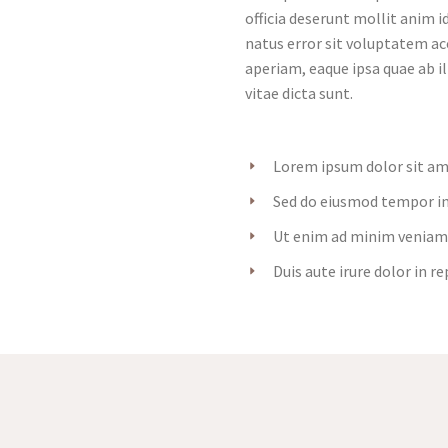
officia deserunt mollit anim i
natus error sit voluptatem 
aperiam, eaque ipsa quae ab il
vitae dicta sunt.
Lorem ipsum dolor sit ame
Sed do eiusmod tempor in
Ut enim ad minim veniam, 
Duis aute irure dolor in r