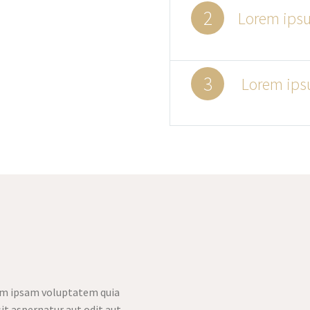
2
Lorem ipsu
3
Lorem ipsu
m ipsam voluptatem quia
it aspernatur aut odit aut